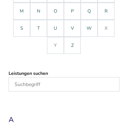
M
N
O
P
Q
R
S
T
U
V
W
X
Y
Z
Leistungen suchen
A