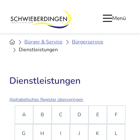
Menü
Bürger & Service
Bürgerservice
Dienstleistungen
Dienstleistungen
Alphabetisches Register überspringen
A
B
C
D
E
F
G
H
I
J
K
L