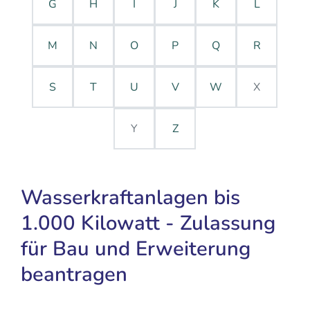
G
H
I
J
K
L
M
N
O
P
Q
R
S
T
U
V
W
X
Y
Z
Wasserkraftanlagen bis
1.000 Kilowatt - Zulassung
für Bau und Erweiterung
beantragen