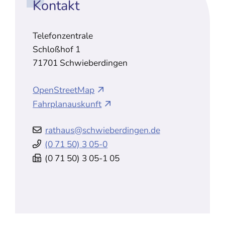
Kontakt
Telefonzentrale
Schloßhof 1
71701
Schwieberdingen
OpenStreetMap
Fahrplanauskunft
rathaus@schwieberdingen.de
(0
71
50) 3
05-0
(0
71
50) 3
05-1
05