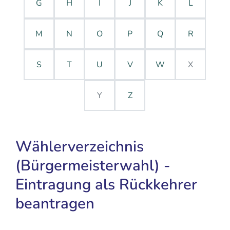
G
H
I
J
K
L
M
N
O
P
Q
R
S
T
U
V
W
X
Y
Z
Wählerverzeichnis
(Bürgermeisterwahl) -
Eintragung als Rückkehrer
beantragen