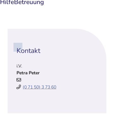
Hilfe
Betreuung
Kontakt
i.V.
Petra
Peter
(0
71
50) 3
73
60