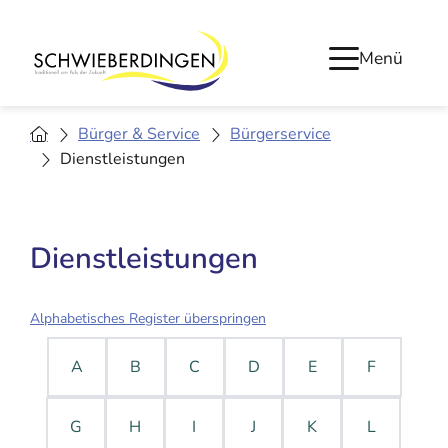
Menü
Bürger & Service
Bürgerservice
Dienstleistungen
Dienstleistungen
Alphabetisches Register überspringen
A
B
C
D
E
F
G
H
I
J
K
L