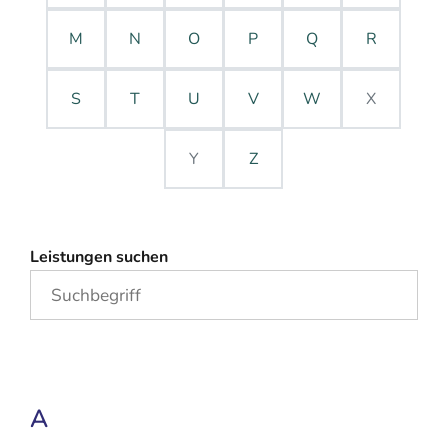
M
N
O
P
Q
R
S
T
U
V
W
X
Y
Z
Leistungen suchen
A