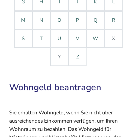
G
H
I
J
K
L
M
N
O
P
Q
R
S
T
U
V
W
X
Y
Z
Wohngeld beantragen
Sie erhalten Wohngeld, wenn Sie nicht über
ausreichendes Einkommen verfügen, um Ihren
Wohnraum zu bezahlen. Das Wohngeld für