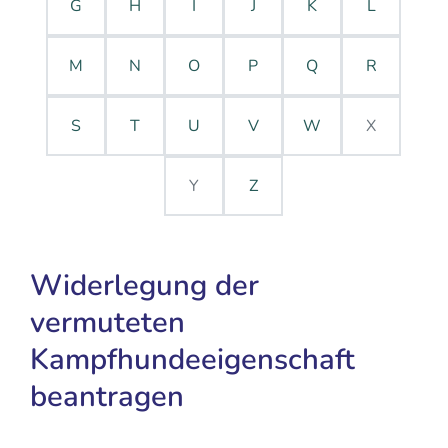
G
H
I
J
K
L
M
N
O
P
Q
R
S
T
U
V
W
X
Y
Z
Widerlegung der
vermuteten
Kampfhundeeigenschaft
beantragen