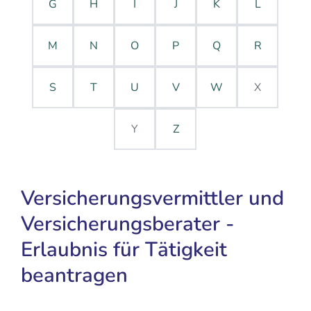
G
H
I
J
K
L
M
N
O
P
Q
R
S
T
U
V
W
X
Y
Z
Versicherungsvermittler und
Versicherungsberater -
Erlaubnis für Tätigkeit
beantragen