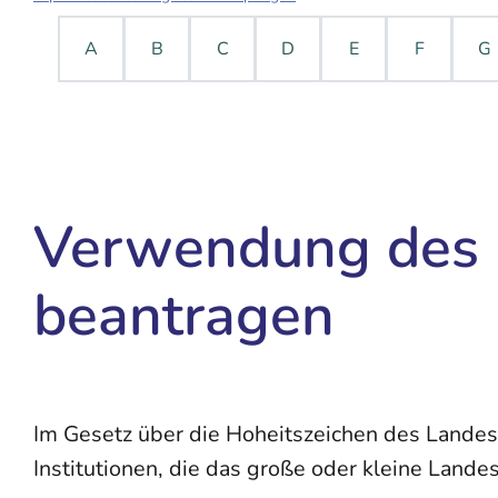
A
B
C
D
E
F
G
Verwendung des
beantragen
Im Gesetz über die Hoheitszeichen des Lande
Institutionen, die das große oder kleine Land