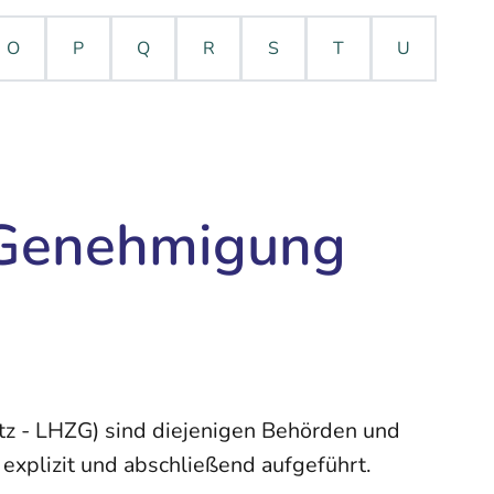
O
P
Q
R
S
T
U
 Genehmigung
z - LHZG) sind diejenigen Behörden und
explizit und abschließend aufgeführt.