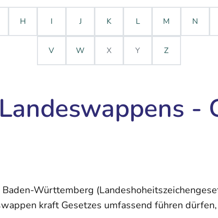
H
I
J
K
L
M
N
V
W
X
Y
Z
 Landeswappens -
s Baden-Württemberg (Landeshoheitszeichengeset
eswappen kraft Gesetzes umfassend führen dürfen, 