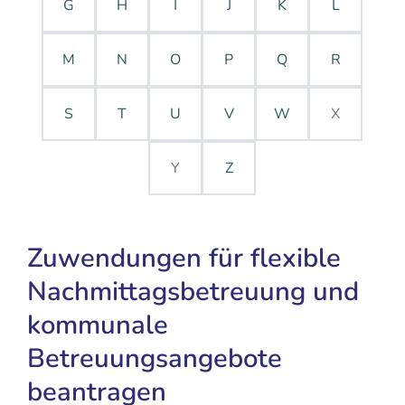
G
H
I
J
K
L
M
N
O
P
Q
R
S
T
U
V
W
X
Y
Z
Zuwendungen für flexible
Nachmittagsbetreuung und
kommunale
Betreuungsangebote
beantragen