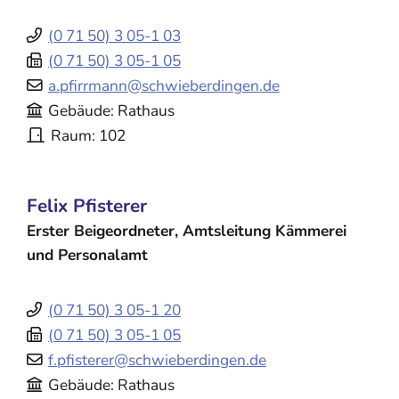
(0
71
50) 3
05-1
03
(0
71
50) 3
05-1
05
a.pfirrmann@schwieberdingen.de
Gebäude
Rathaus
Raum
102
Felix
Pfisterer
Erster Beigeordneter, Amtsleitung Kämmerei
und Personalamt
(0
71
50) 3
05-1
20
(0
71
50) 3
05-1
05
f.pfisterer@schwieberdingen.de
Gebäude
Rathaus