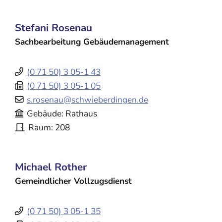
Stefani
Rosenau
Sachbearbeitung Gebäudemanagement
(0
71
50) 3
05-1
43
(0
71
50) 3
05-1
05
s.rosenau@schwieberdingen.de
Gebäude
Rathaus
Raum
208
Michael
Rother
Gemeindlicher Vollzugsdienst
(0
71
50) 3
05-1
35