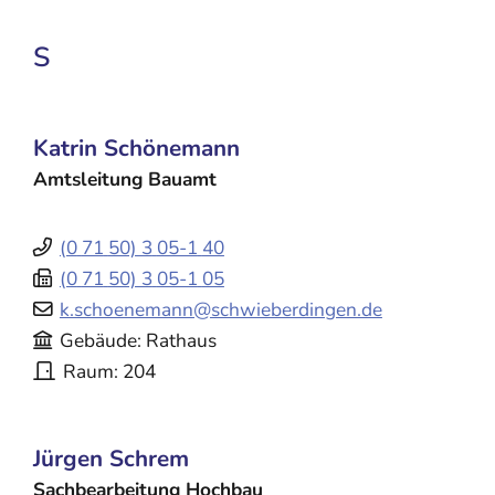
S
Katrin
Schönemann
Amtsleitung Bauamt
(0
71
50) 3
05-1
40
(0
71
50) 3
05-1
05
k.schoenemann@schwieberdingen.de
Gebäude
Rathaus
Raum
204
Jürgen
Schrem
Sachbearbeitung Hochbau