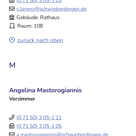
(0
71
50) 3
05-1
05
s.lorenz@schwieberdingen.de
Gebäude
Rathaus
Raum
108
zurück nach oben
M
Angelina
Mastorogiannis
Vorzimmer
(0
71
50) 3
05-1
21
(0
71
50) 3
05-1
05
a.mastorogiannis@schwieberdingen.de