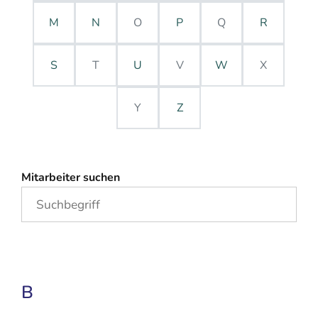
M
N
O
P
Q
R
S
T
U
V
W
X
Y
Z
Mitarbeiter suchen
B