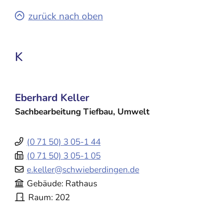
zurück nach oben
K
Eberhard
Keller
Sachbearbeitung Tiefbau, Umwelt
(0
71
50) 3
05-1
44
(0
71
50) 3
05-1
05
e.keller@schwieberdingen.de
Gebäude
Rathaus
Raum
202