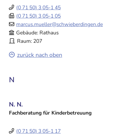
(0
71
50) 3
05-1
45
(0
71
50) 3
05-1
05
marcus.mueller@schwieberdingen.de
Gebäude
Rathaus
Raum
207
zurück nach oben
N
N.
N.
Fachberatung für Kinderbetreuung
(0
71
50) 3
05-1
17