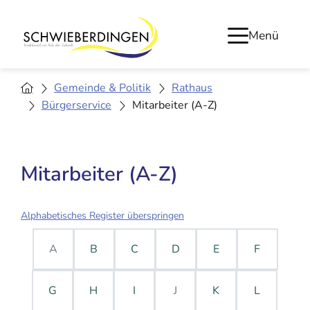
Menü
Gemeinde & Politik
Rathaus
Bürgerservice
Mitarbeiter (A-Z)
Mitarbeiter (A-Z)
Alphabetisches Register überspringen
A
B
C
D
E
F
G
H
I
J
K
L