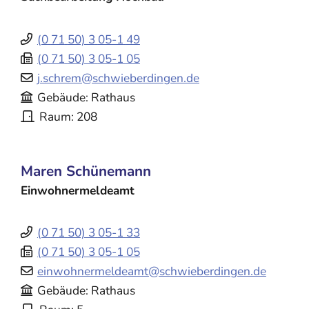
(0
71
50) 3
05-1
49
(0
71
50) 3
05-1
05
j.schrem@schwieberdingen.de
Gebäude
Rathaus
Raum
208
Maren
Schünemann
Einwohnermeldeamt
(0
71
50) 3
05-1
33
(0
71
50) 3
05-1
05
einwohnermeldeamt@schwieberdingen.de
Gebäude
Rathaus