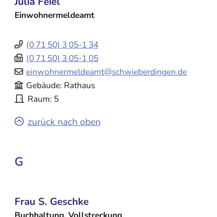
Julia
Feiel
Einwohnermeldeamt
(0
71
50) 3
05-1
34
(0
71
50) 3
05-1
05
einwohnermeldeamt@schwieberdingen.de
Gebäude
Rathaus
Raum
5
zurück nach oben
G
Frau
S.
Geschke
Buchhaltung, Vollstreckung