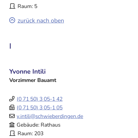
Raum
5
zurück nach oben
I
Yvonne
Intili
Vorzimmer Bauamt
(0
71
50) 3
05-1
42
(0
71
50) 3
05-1
05
y.intili@schwieberdingen.de
Gebäude
Rathaus
Raum
203