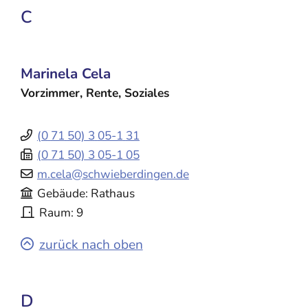
C
Marinela
Cela
Vorzimmer, Rente, Soziales
(0
71
50) 3
05-1
31
(0
71
50) 3
05-1
05
m.cela@schwieberdingen.de
Gebäude
Rathaus
Raum
9
zurück nach oben
D