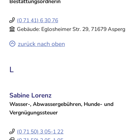
Bestattungsordnerin
(0
71
41) 6
30
76
Gebäude
Eglosheimer Str. 29, 71679 Asperg
zurück nach oben
L
Sabine
Lorenz
Wasser-, Abwassergebühren, Hunde- und
Vergnügungssteuer
(0
71
50) 3
05-1
22