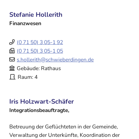
Stefanie
Hollerith
Finanzwesen
(0
71
50) 3
05-1
92
(0
71
50) 3
05-1
05
s.hollerith@schwieberdingen.de
Gebäude
Rathaus
Raum
4
Iris
Holzwart-Schäfer
Integrationsbeauftragte,
Betreuung der Geflüchteten in der Gemeinde,
Verwaltung der Unterkünfte, Koordination der