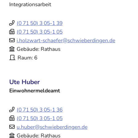
Integrationsarbeit
(0
71
50) 3
05-1
39
(0
71
50) 3
05-1
05
i.holzwart-schaefer@schwieberdingen.de
Gebäude
Rathaus
Raum
6
Ute
Huber
Einwohnermeldeamt
(0
71
50) 3
05-1
36
(0
71
50) 3
05-1
05
u.huber@schwieberdingen.de
Gebäude
Rathaus