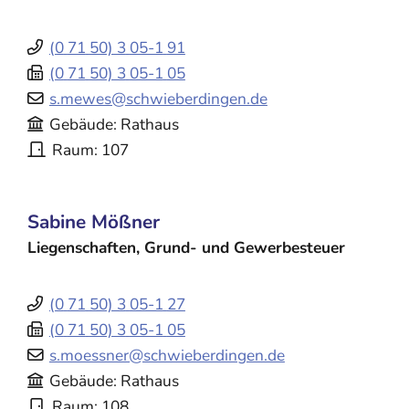
(0
71
50) 3
05-1
91
(0
71
50) 3
05-1
05
s.mewes@schwieberdingen.de
Gebäude
Rathaus
Raum
107
Sabine
Mößner
Liegenschaften, Grund- und Gewerbesteuer
(0
71
50) 3
05-1
27
(0
71
50) 3
05-1
05
s.moessner@schwieberdingen.de
Gebäude
Rathaus
Raum
108