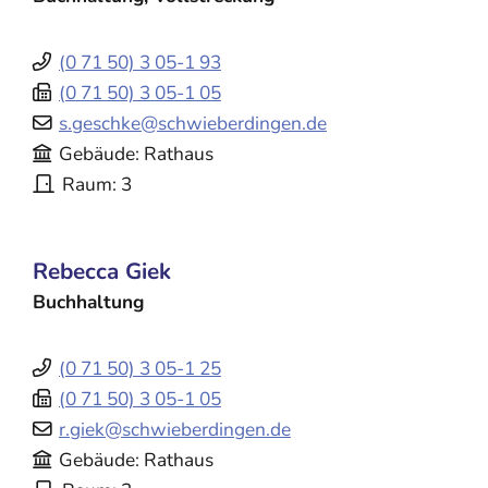
(0
71
50) 3
05-1
93
(0
71
50) 3
05-1
05
s.geschke@schwieberdingen.de
Gebäude
Rathaus
Raum
3
Rebecca
Giek
Buchhaltung
(0
71
50) 3
05-1
25
(0
71
50) 3
05-1
05
r.giek@schwieberdingen.de
Gebäude
Rathaus