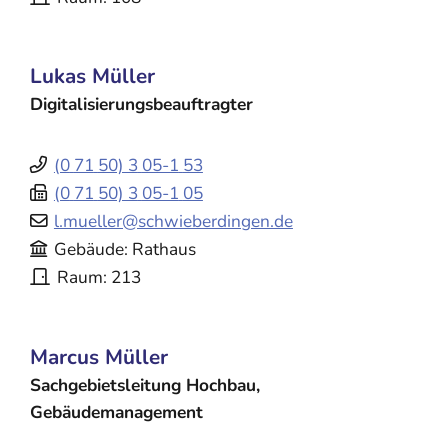
Lukas
Müller
Digitalisierungsbeauftragter
(0
71
50) 3
05-1
53
(0
71
50) 3
05-1
05
l.mueller@schwieberdingen.de
Gebäude
Rathaus
Raum
213
Marcus
Müller
Sachgebietsleitung Hochbau,
Gebäudemanagement