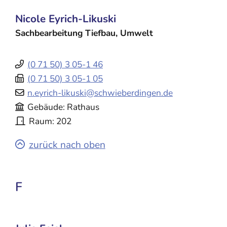
Nicole
Eyrich-Likuski
Sachbearbeitung Tiefbau, Umwelt
(0
71
50) 3
05-1
46
(0
71
50) 3
05-1
05
n.eyrich-likuski@schwieberdingen.de
Gebäude
Rathaus
Raum
202
zurück nach oben
F