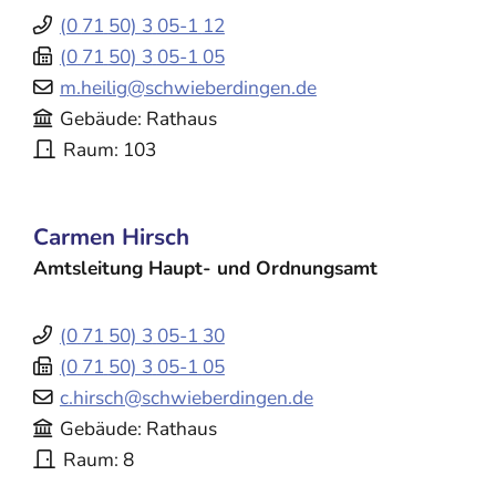
(0
71
50) 3
05-1
12
(0
71
50) 3
05-1
05
m.heilig@schwieberdingen.de
Gebäude
Rathaus
Raum
103
Carmen
Hirsch
Amtsleitung Haupt- und Ordnungsamt
(0
71
50) 3
05-1
30
(0
71
50) 3
05-1
05
c.hirsch@schwieberdingen.de
Gebäude
Rathaus
Raum
8