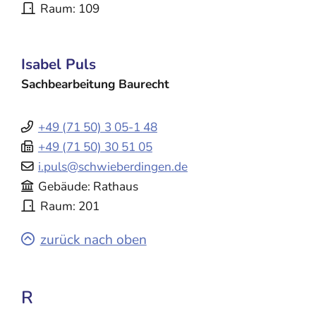
Raum
109
Isabel
Puls
Sachbearbeitung Baurecht
+49 (71
50) 3
05-1
48
+49 (71
50) 30
51
05
i.puls@schwieberdingen.de
Gebäude
Rathaus
Raum
201
zurück nach oben
R