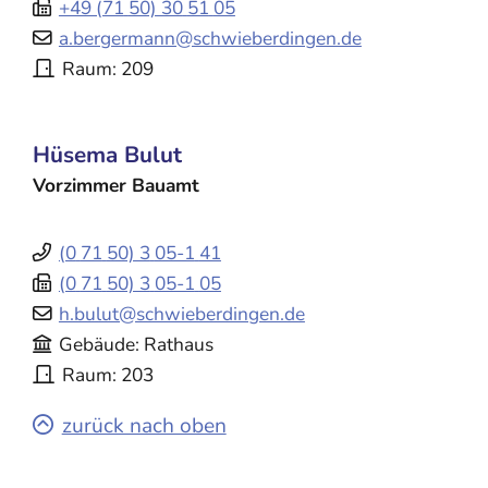
+49 (71
50) 30
51
05
a.bergermann@schwieberdingen.de
Raum
209
Hüsema
Bulut
Vorzimmer Bauamt
(0
71
50) 3
05-1
41
(0
71
50) 3
05-1
05
h.bulut@schwieberdingen.de
Gebäude
Rathaus
Raum
203
zurück nach oben