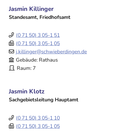
Jasmin
Killinger
Standesamt, Friedhofsamt
(0
71
50) 3
05-1
51
(0
71
50) 3
05-1
05
j.killinger@schwieberdingen.de
Gebäude
Rathaus
Raum
7
Jasmin
Klotz
Sachgebietsleitung Hauptamt
(0
71
50) 3
05-1
10
(0
71
50) 3
05-1
05