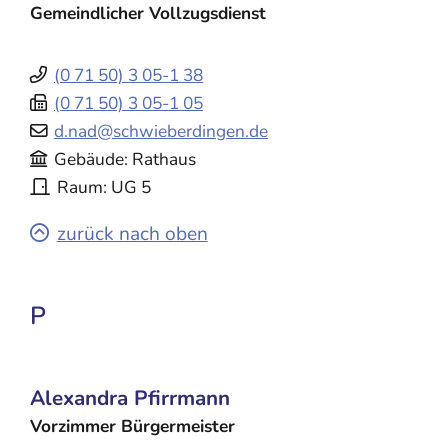
Gemeindlicher Vollzugsdienst
(0
71
50) 3
05-1
38
(0
71
50) 3
05-1
05
d.nad@schwieberdingen.de
Gebäude
Rathaus
Raum
UG 5
zurück nach oben
P
Alexandra
Pfirrmann
Vorzimmer Bürgermeister