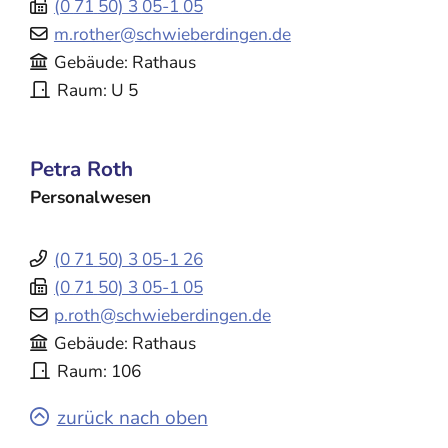
(0
71
50) 3
05-1
05
m.rother@schwieberdingen.de
Gebäude
Rathaus
Raum
U 5
Petra
Roth
Personalwesen
(0
71
50) 3
05-1
26
(0
71
50) 3
05-1
05
p.roth@schwieberdingen.de
Gebäude
Rathaus
Raum
106
zurück nach oben