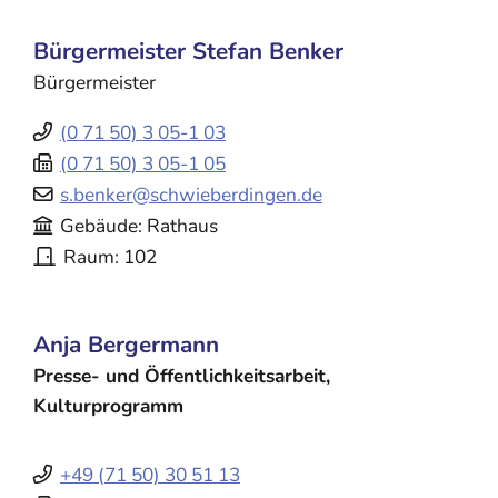
Bürgermeister
Stefan
Benker
Bürgermeister
(0
71
50) 3
05-1
03
(0
71
50) 3
05-1
05
s.benker@schwieberdingen.de
Gebäude
Rathaus
Raum
102
Anja
Bergermann
Presse- und Öffentlichkeitsarbeit,
Kulturprogramm
+49 (71
50) 30
51
13