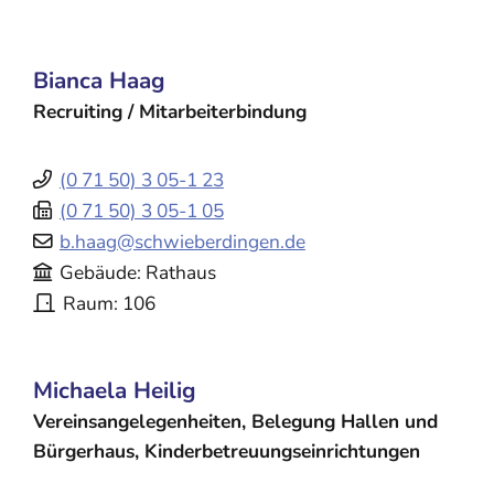
Bianca
Haag
Recruiting / Mitarbeiterbindung
(0
71
50) 3
05-1
23
(0
71
50) 3
05-1
05
b.haag@schwieberdingen.de
Gebäude
Rathaus
Raum
106
Michaela
Heilig
Vereinsangelegenheiten, Belegung Hallen und
Bürgerhaus, Kinderbetreuungseinrichtungen