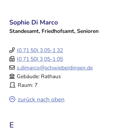
Sophie
Di Marco
Standesamt, Friedhofsamt, Senioren
(0
71
50) 3
05-1
32
(0
71
50) 3
05-1
05
s.dimarco@schwieberdingen.de
Gebäude
Rathaus
Raum
7
zurück nach oben
E