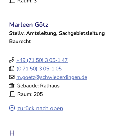
Raum
3
Marleen
Götz
Stellv. Amtsleitung, Sachgebietsleitung
Baurecht
+49 (71
50) 3
05-1
47
(0
71
50) 3
05-1
05
m.goetz@schwieberdingen.de
Gebäude
Rathaus
Raum
205
zurück nach oben
H