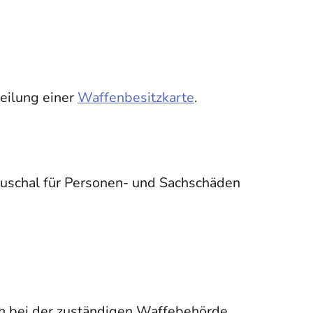
teilung einer
Waffenbesitzkarte
.
pauschal für Personen- und Sachschäden
h bei der zuständigen Waffebehörde.