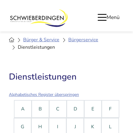
Menü
Bürger & Service
Bürgerservice
Dienstleistungen
Dienstleistungen
Alphabetisches Register überspringen
A
B
C
D
E
F
G
H
I
J
K
L