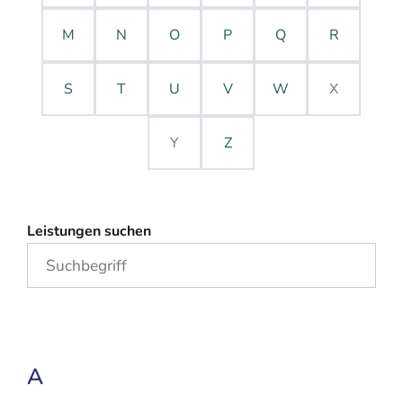
M
N
O
P
Q
R
S
T
U
V
W
X
Y
Z
Leistungen suchen
A