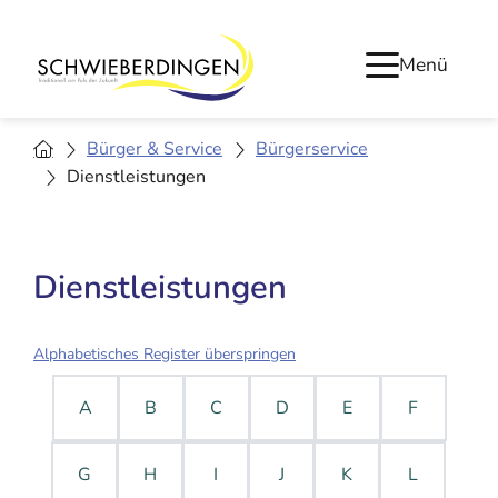
Menü
Bürger & Service
Bürgerservice
Dienstleistungen
Dienstleistungen
Alphabetisches Register überspringen
A
B
C
D
E
F
G
H
I
J
K
L