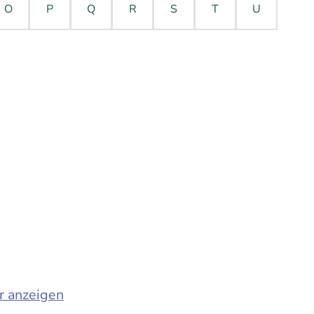
O
P
Q
R
S
T
U
r anzeigen