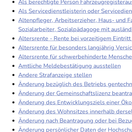
Als berechtigte Person Fahrzeugregisterau
Als Servicedienstleisterin oder Servicedie
Altenpfleger, Arbeitserzieher, Haus- und 
Sozialarbeiter, Sozialpädagoge mit auslän
Altersrente - Rente bei vorzeitigem Eintri
Altersrente für besonders langjährig Versi
Altersrente für schwerbehinderte Mensch
Amtliche Meldebestätigung ausstellen
Andere Strafanzeige stellen
Änderung bezüglich des Betriebs gentechn
Änderung der Gemeinschaftslizenz beantr
Änderung des Entwicklungsziels einer Ö
Änderung des Wohnsitzes innerhalb derse
Änderung nach Beantragung oder bei Bezug
Änderung persönlicher Daten der Hochschu