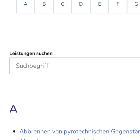
A
B
C
D
E
F
G
Leistungen suchen
A
Abbrennen von pyrotechnischen Gegenständ