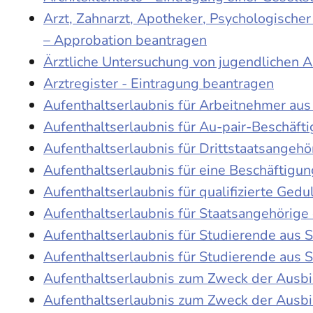
Arzt, Zahnarzt, Apotheker, Psychologische
– Approbation beantragen
Ärztliche Untersuchung von jugendlichen 
Arztregister - Eintragung beantragen
Aufenthaltserlaubnis für Arbeitnehmer aus 
Aufenthaltserlaubnis für Au-pair-Beschäf
Aufenthaltserlaubnis für Drittstaatsangehö
Aufenthaltserlaubnis für eine Beschäftigu
Aufenthaltserlaubnis für qualifizierte Ge
Aufenthaltserlaubnis für Staatsangehörige
Aufenthaltserlaubnis für Studierende aus
Aufenthaltserlaubnis für Studierende aus
Aufenthaltserlaubnis zum Zweck der Ausb
Aufenthaltserlaubnis zum Zweck der Ausbi