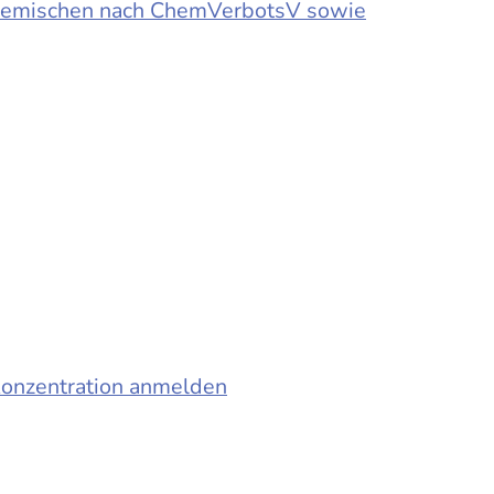
d Gemischen nach ChemVerbotsV sowie
konzentration anmelden