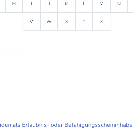
H
I
J
K
L
M
N
V
W
X
Y
Z
en als Erlaubnis- oder Befähigungsscheininhabe