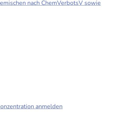
d Gemischen nach ChemVerbotsV sowie
konzentration anmelden