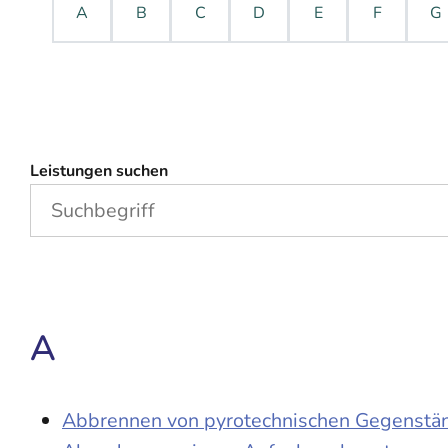
A
B
C
D
E
F
G
Leistungen suchen
A
Abbrennen von pyrotechnischen Gegenständ