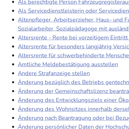
Als berechtigte Person Fahrzeugregisterau
Als Servicedienstleisterin oder Servicedie
Altenpfleger, Arbeitserzieher, Haus- und 
Sozialarbeiter, Sozialpädagoge mit auslän
Altersrente - Rente bei vorzeitigem Eintri
Altersrente für besonders langjährig Versi
Altersrente für schwerbehinderte Mensch
Amtliche Meldebestätigung ausstellen
Andere Strafanzeige stellen
Änderung bezüglich des Betriebs gentechn
Änderung der Gemeinschaftslizenz beantr
Änderung des Entwicklungsziels einer Ö
Änderung des Wohnsitzes innerhalb derse
Änderung nach Beantragung oder bei Bezug
Änderung persönlicher Daten der Hochschu