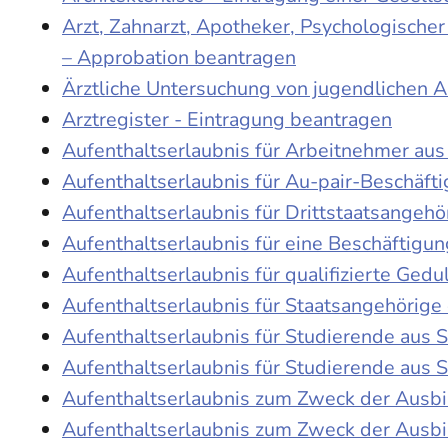
Arzt, Zahnarzt, Apotheker, Psychologische
– Approbation beantragen
Ärztliche Untersuchung von jugendlichen 
Arztregister - Eintragung beantragen
Aufenthaltserlaubnis für Arbeitnehmer aus 
Aufenthaltserlaubnis für Au-pair-Beschäf
Aufenthaltserlaubnis für Drittstaatsangehö
Aufenthaltserlaubnis für eine Beschäftigu
Aufenthaltserlaubnis für qualifizierte Ge
Aufenthaltserlaubnis für Staatsangehörige
Aufenthaltserlaubnis für Studierende aus
Aufenthaltserlaubnis für Studierende aus
Aufenthaltserlaubnis zum Zweck der Ausb
Aufenthaltserlaubnis zum Zweck der Ausbi