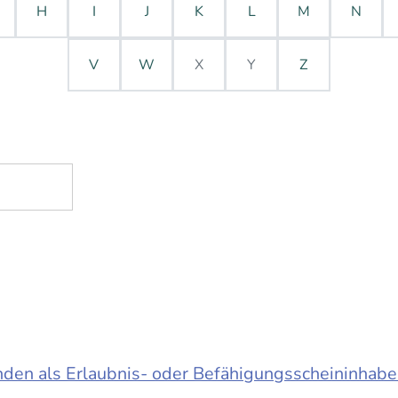
H
I
J
K
L
M
N
V
W
X
Y
Z
en als Erlaubnis- oder Befähigungsscheininhabe