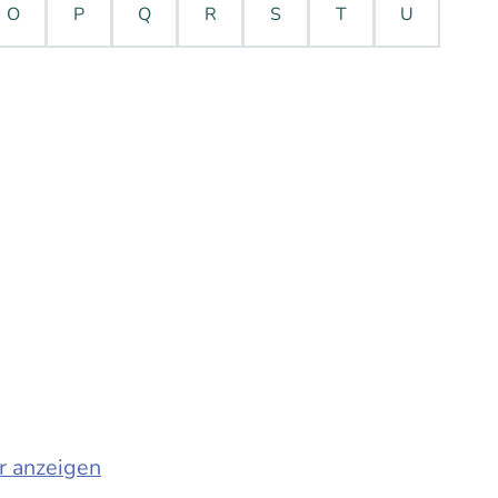
O
P
Q
R
S
T
U
r anzeigen