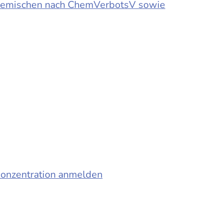
d Gemischen nach ChemVerbotsV sowie
konzentration anmelden