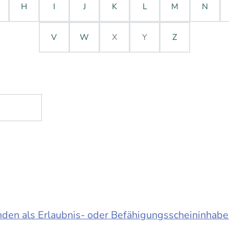
H
I
J
K
L
M
N
V
W
X
Y
Z
en als Erlaubnis- oder Befähigungsscheininhabe