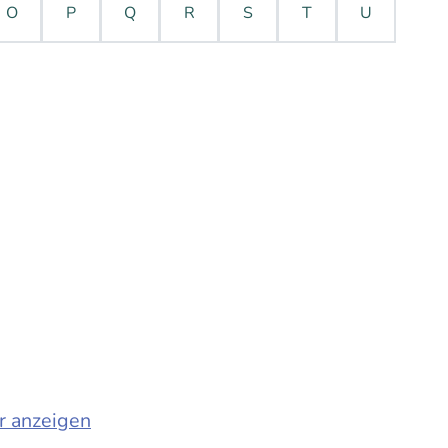
O
P
Q
R
S
T
U
r anzeigen