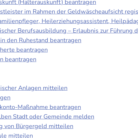
skunft (Halterauskunft) beantragen
nstleister im Rahmen der Geldwäscheaufsicht regis
Familienpfleger, Heilerziehungsassistent, Heilpäd
discher Berufsausbildung – Erlaubnis zur Führung
tt in den Ruhestand beantragen
cherte beantragen
en beantragen
ischer Anlagen mitteilen
agen
kokonto-Maßnahme beantragen
lben Stadt oder Gemeinde melden
 von Bürgergeld mitteilen
le mitteilen