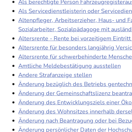
Als berechtigte Person Fahrzeugregisterau
Als Servicedienstleisterin oder Servicedie
Altenpfleger, Arbeitserzieher, Haus- und 
Sozialarbeiter, Sozialpädagoge mit auslän
Altersrente - Rente bei vorzeitigem Eintri
Altersrente für besonders langjährig Versi
Altersrente für schwerbehinderte Mensch
Amtliche Meldebestätigung ausstellen
Andere Strafanzeige stellen
Änderung bezüglich des Betriebs gentechn
Änderung der Gemeinschaftslizenz beantr
Änderung des Entwicklungsziels einer Ö
Änderung des Wohnsitzes innerhalb derse
Änderung nach Beantragung oder bei Bezug
Änderung persönlicher Daten der Hochschu