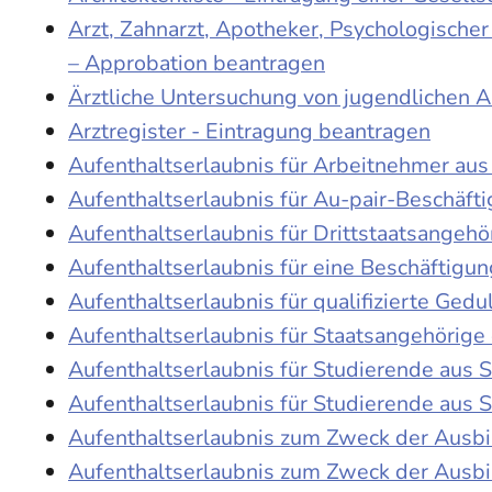
Arzt, Zahnarzt, Apotheker, Psychologische
– Approbation beantragen
Ärztliche Untersuchung von jugendlichen 
Arztregister - Eintragung beantragen
Aufenthaltserlaubnis für Arbeitnehmer aus 
Aufenthaltserlaubnis für Au-pair-Beschäf
Aufenthaltserlaubnis für Drittstaatsangehö
Aufenthaltserlaubnis für eine Beschäftigu
Aufenthaltserlaubnis für qualifizierte Ge
Aufenthaltserlaubnis für Staatsangehörige
Aufenthaltserlaubnis für Studierende aus
Aufenthaltserlaubnis für Studierende aus
Aufenthaltserlaubnis zum Zweck der Ausb
Aufenthaltserlaubnis zum Zweck der Ausbi