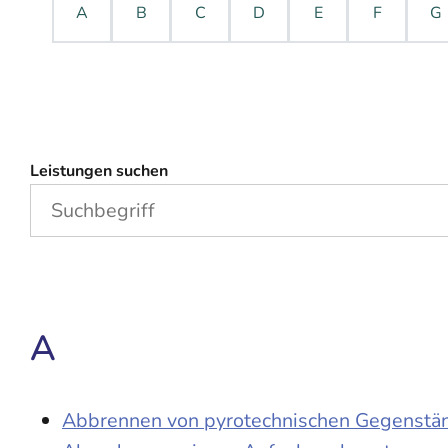
A
B
C
D
E
F
G
Leistungen suchen
A
Abbrennen von pyrotechnischen Gegenständ