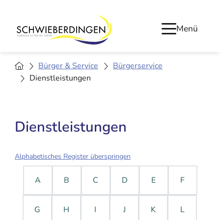
Menü
Bürger & Service
Bürgerservice
Dienstleistungen
Dienstleistungen
Alphabetisches Register überspringen
A
B
C
D
E
F
G
H
I
J
K
L