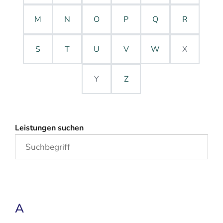
M
N
O
P
Q
R
S
T
U
V
W
X
Y
Z
Leistungen suchen
A