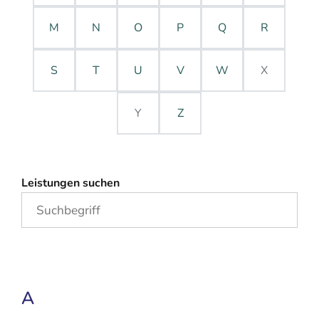
M
N
O
P
Q
R
S
T
U
V
W
X
Y
Z
Leistungen suchen
A