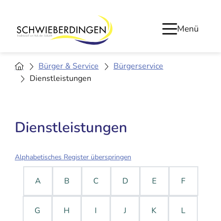
Menü
Bürger & Service
Bürgerservice
Dienstleistungen
Dienstleistungen
Alphabetisches Register überspringen
A
B
C
D
E
F
G
H
I
J
K
L