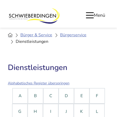
Menü
Bürger & Service
Bürgerservice
Dienstleistungen
Dienstleistungen
Alphabetisches Register überspringen
A
B
C
D
E
F
G
H
I
J
K
L