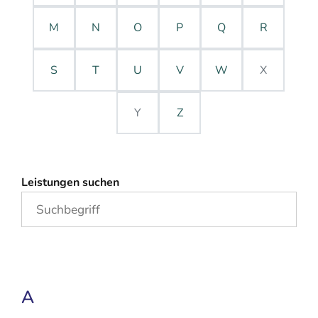
M
N
O
P
Q
R
S
T
U
V
W
X
Y
Z
Leistungen suchen
A