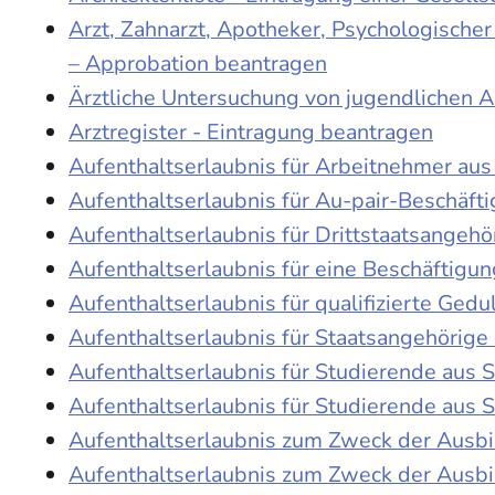
Arzt, Zahnarzt, Apotheker, Psychologische
– Approbation beantragen
Ärztliche Untersuchung von jugendlichen 
Arztregister - Eintragung beantragen
Aufenthaltserlaubnis für Arbeitnehmer aus 
Aufenthaltserlaubnis für Au-pair-Beschäf
Aufenthaltserlaubnis für Drittstaatsangehö
Aufenthaltserlaubnis für eine Beschäftigu
Aufenthaltserlaubnis für qualifizierte Ge
Aufenthaltserlaubnis für Staatsangehörige
Aufenthaltserlaubnis für Studierende aus
Aufenthaltserlaubnis für Studierende aus
Aufenthaltserlaubnis zum Zweck der Ausb
Aufenthaltserlaubnis zum Zweck der Ausbi