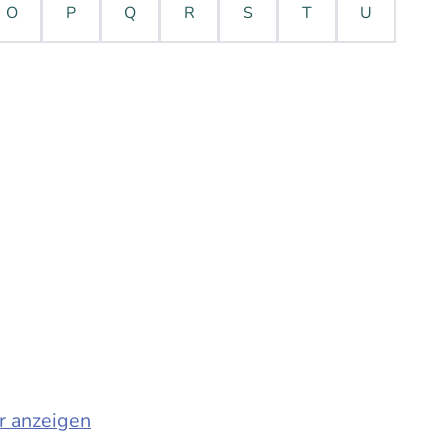
O
P
Q
R
S
T
U
r anzeigen