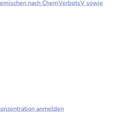
d Gemischen nach ChemVerbotsV sowie
konzentration anmelden