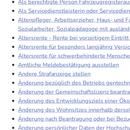
Als berechtigte Person Fahrzeugregisterau
Als Servicedienstleisterin oder Servicedie
Altenpfleger, Arbeitserzieher, Haus- und 
Sozialarbeiter, Sozialpädagoge mit auslän
Altersrente - Rente bei vorzeitigem Eintri
Altersrente für besonders langjährig Versi
Altersrente für schwerbehinderte Mensch
Amtliche Meldebestätigung ausstellen
Andere Strafanzeige stellen
Änderung bezüglich des Betriebs gentechn
Änderung der Gemeinschaftslizenz beantr
Änderung des Entwicklungsziels einer Ö
Änderung des Wohnsitzes innerhalb derse
Änderung nach Beantragung oder bei Bezug
Änderung persönlicher Daten der Hochschu