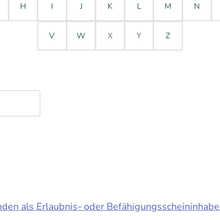
H
I
J
K
L
M
N
V
W
X
Y
Z
en als Erlaubnis- oder Befähigungsscheininhabe