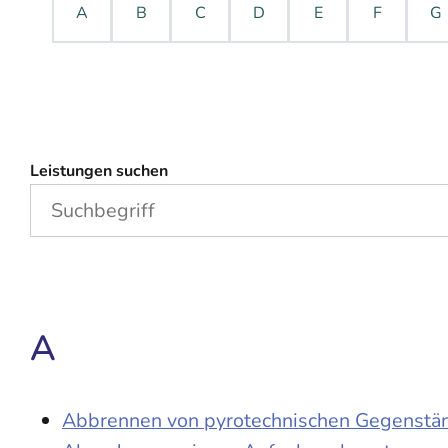
A
B
C
D
E
F
G
Leistungen suchen
A
Abbrennen von pyrotechnischen Gegenständ