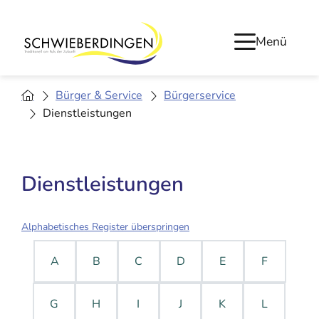
Menü
Bürger & Service
Bürgerservice
Dienstleistungen
Dienstleistungen
Alphabetisches Register überspringen
A
B
C
D
E
F
G
H
I
J
K
L