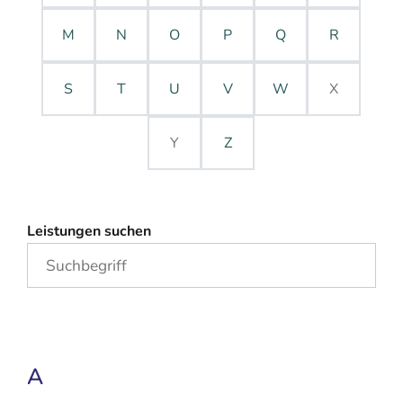
M
N
O
P
Q
R
S
T
U
V
W
X
Y
Z
Leistungen suchen
A