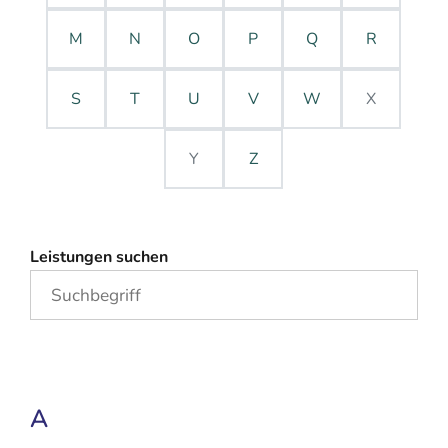
M
N
O
P
Q
R
S
T
U
V
W
X
Y
Z
Leistungen suchen
A