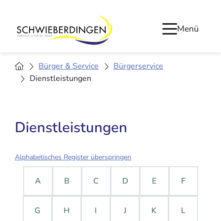
Menü
Bürger & Service
Bürgerservice
Dienstleistungen
Dienstleistungen
Alphabetisches Register überspringen
A
B
C
D
E
F
G
H
I
J
K
L