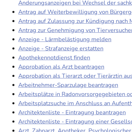
Änderungsanzeigen bei Wechsel der sach
Antrag auf Weiterbewilligung von Bürgerge
Antrag auf Zulassung zur Kündigung nach 
Antrag zur Genehmigung von Tierversuche
Anzeige - Lärmbelästigung melden
Anzeige - Strafanzeige erstatten
Apothekennotdienst finden
Approbation als Arzt beantragen
Approbation als Tierarzt oder Tierärztin au
Arbeitnehmer-Sparzulage beantragen
Arbeitsplätze in Radonvorsorgegebieten o
Arbeitsplatzsuche im Anschluss an Aufent
Architektenliste - Eintragung beantragen
Architektenliste - Eintragung einer Gesell
Arzt, Zahnarzt, Apotheker, Psychologische