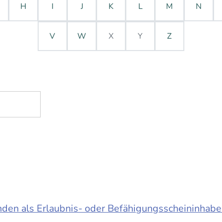
H
I
J
K
L
M
N
V
W
X
Y
Z
en als Erlaubnis- oder Befähigungsscheininhabe