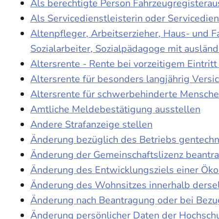
Als berechtigte Person Fahrzeugregisterau
Als Servicedienstleisterin oder Servicedie
Altenpfleger, Arbeitserzieher, Haus- und 
Sozialarbeiter, Sozialpädagoge mit auslän
Altersrente - Rente bei vorzeitigem Eintri
Altersrente für besonders langjährig Versi
Altersrente für schwerbehinderte Mensch
Amtliche Meldebestätigung ausstellen
Andere Strafanzeige stellen
Änderung bezüglich des Betriebs gentechn
Änderung der Gemeinschaftslizenz beantr
Änderung des Entwicklungsziels einer Ö
Änderung des Wohnsitzes innerhalb derse
Änderung nach Beantragung oder bei Bezug
Änderung persönlicher Daten der Hochschu