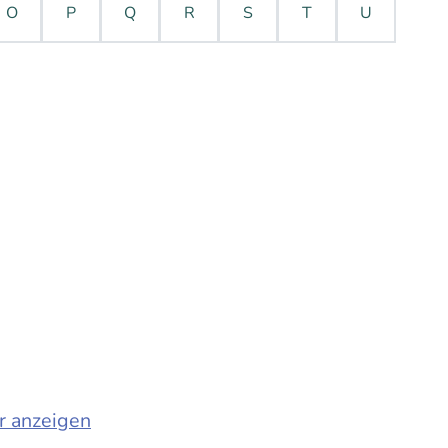
O
P
Q
R
S
T
U
r anzeigen