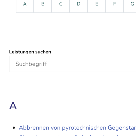
A
B
C
D
E
F
G
Leistungen suchen
A
Abbrennen von pyrotechnischen Gegenständ