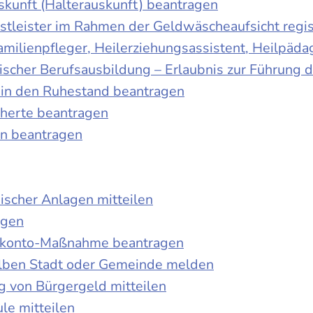
skunft (Halterauskunft) beantragen
nstleister im Rahmen der Geldwäscheaufsicht regis
Familienpfleger, Heilerziehungsassistent, Heilpäd
discher Berufsausbildung – Erlaubnis zur Führung
tt in den Ruhestand beantragen
cherte beantragen
en beantragen
ischer Anlagen mitteilen
agen
kokonto-Maßnahme beantragen
lben Stadt oder Gemeinde melden
 von Bürgergeld mitteilen
le mitteilen