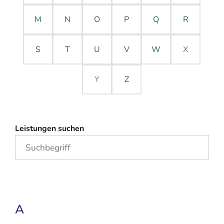
M
N
O
P
Q
R
S
T
U
V
W
X
Y
Z
Leistungen suchen
A