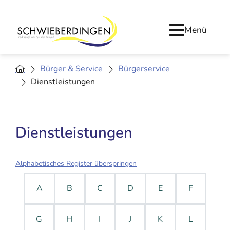
Menü
Bürger & Service
Bürgerservice
Dienstleistungen
Dienstleistungen
Alphabetisches Register überspringen
A
B
C
D
E
F
G
H
I
J
K
L