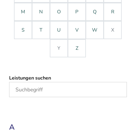
M
N
O
P
Q
R
S
T
U
V
W
X
Y
Z
Leistungen suchen
A