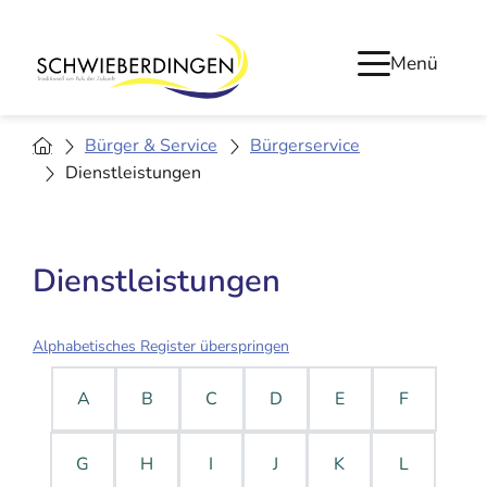
Menü
Bürger & Service
Bürgerservice
Dienstleistungen
Dienstleistungen
Alphabetisches Register überspringen
A
B
C
D
E
F
G
H
I
J
K
L