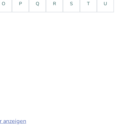
O
P
Q
R
S
T
U
r anzeigen