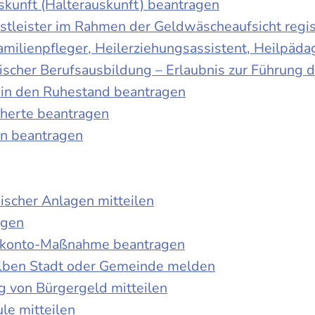
skunft (Halterauskunft) beantragen
nstleister im Rahmen der Geldwäscheaufsicht regis
Familienpfleger, Heilerziehungsassistent, Heilpäd
discher Berufsausbildung – Erlaubnis zur Führung
tt in den Ruhestand beantragen
cherte beantragen
en beantragen
ischer Anlagen mitteilen
agen
kokonto-Maßnahme beantragen
lben Stadt oder Gemeinde melden
 von Bürgergeld mitteilen
le mitteilen