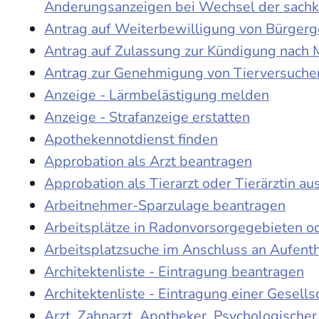
Änderungsanzeigen bei Wechsel der sach
Antrag auf Weiterbewilligung von Bürgerge
Antrag auf Zulassung zur Kündigung nach 
Antrag zur Genehmigung von Tierversuche
Anzeige - Lärmbelästigung melden
Anzeige - Strafanzeige erstatten
Apothekennotdienst finden
Approbation als Arzt beantragen
Approbation als Tierarzt oder Tierärztin au
Arbeitnehmer-Sparzulage beantragen
Arbeitsplätze in Radonvorsorgegebieten o
Arbeitsplatzsuche im Anschluss an Aufent
Architektenliste - Eintragung beantragen
Architektenliste - Eintragung einer Gesell
Arzt, Zahnarzt, Apotheker, Psychologische