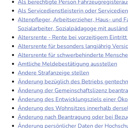
Als berechtigte Person Fahrzeugregisterau
Als Servicedienstleisterin oder Servicedie
Altenpfleger, Arbeitserzieher, Haus- und 
Sozialarbeiter, Sozialpädagoge mit auslän
Altersrente - Rente bei vorzeitigem Eintri
Altersrente für besonders langjährig Versi
Altersrente für schwerbehinderte Mensch
Amtliche Meldebestätigung ausstellen
Andere Strafanzeige stellen
Änderung bezüglich des Betriebs gentechn
Änderung der Gemeinschaftslizenz beantr
Änderung des Entwicklungsziels einer Ö
Änderung des Wohnsitzes innerhalb derse
Änderung nach Beantragung oder bei Bezug
Änderung persönlicher Daten der Hochschu