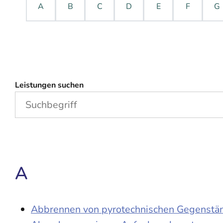
A
B
C
D
E
F
G
Leistungen suchen
A
Abbrennen von pyrotechnischen Gegenständ