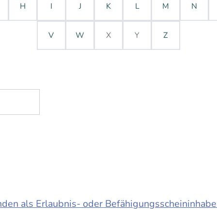
H
I
J
K
L
M
N
V
W
X
Y
Z
en als Erlaubnis- oder Befähigungsscheininhabe