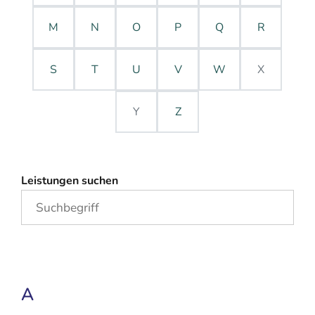
M
N
O
P
Q
R
S
T
U
V
W
X
Y
Z
Leistungen suchen
A