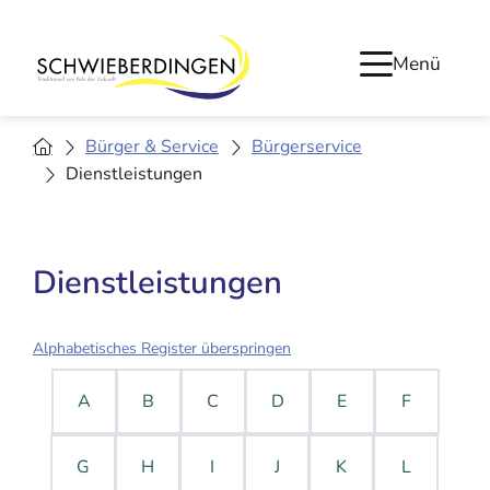
Menü
Bürger & Service
Bürgerservice
Dienstleistungen
Dienstleistungen
Alphabetisches Register überspringen
A
B
C
D
E
F
G
H
I
J
K
L