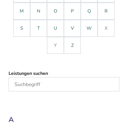
M
N
O
P
Q
R
S
T
U
V
W
X
Y
Z
Leistungen suchen
A