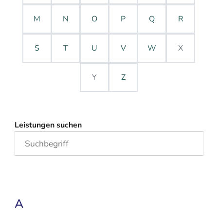
M
N
O
P
Q
R
S
T
U
V
W
X
Y
Z
Leistungen suchen
A