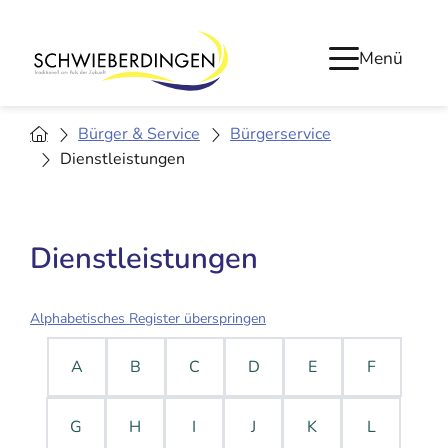
Menü
Bürger & Service
Bürgerservice
Dienstleistungen
Dienstleistungen
Alphabetisches Register überspringen
A
B
C
D
E
F
G
H
I
J
K
L