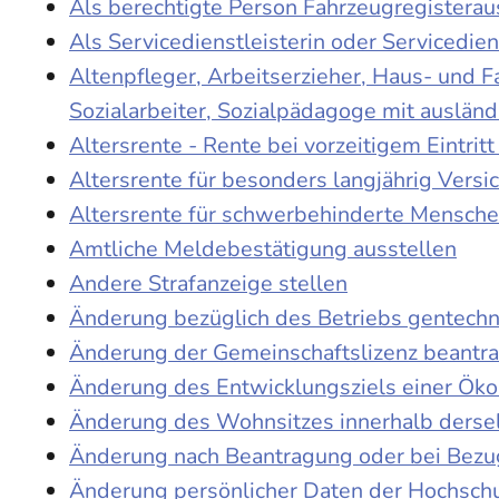
Als berechtigte Person Fahrzeugregisterau
Als Servicedienstleisterin oder Servicedie
Altenpfleger, Arbeitserzieher, Haus- und 
Sozialarbeiter, Sozialpädagoge mit auslän
Altersrente - Rente bei vorzeitigem Eintri
Altersrente für besonders langjährig Versi
Altersrente für schwerbehinderte Mensch
Amtliche Meldebestätigung ausstellen
Andere Strafanzeige stellen
Änderung bezüglich des Betriebs gentechn
Änderung der Gemeinschaftslizenz beantr
Änderung des Entwicklungsziels einer Ö
Änderung des Wohnsitzes innerhalb derse
Änderung nach Beantragung oder bei Bezug
Änderung persönlicher Daten der Hochschu