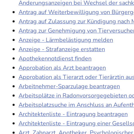
Änderungsanzeigen bei Wechsel der sach
Antrag auf Weiterbewilligung von Bürgerge
Antrag auf Zulassung zur Kündigung nach 
Antrag zur Genehmigung von Tierversuche
Anzeige - Lärmbelästigung melden
Anzeige - Strafanzeige erstatten
Apothekennotdienst finden
Approbation als Arzt beantragen
Approbation als Tierarzt oder Tierärztin au
Arbeitnehmer-Sparzulage beantragen
Arbeitsplätze in Radonvorsorgegebieten o
Arbeitsplatzsuche im Anschluss an Aufent
Architektenliste - Eintragung beantragen
Architektenliste - Eintragung einer Gesell
Arzt, Zahnarzt, Apotheker, Psychologische