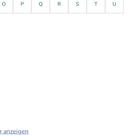
O
P
Q
R
S
T
U
r anzeigen