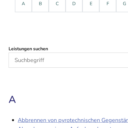
A
B
C
D
E
F
G
Leistungen suchen
A
Abbrennen von pyrotechnischen Gegenständ