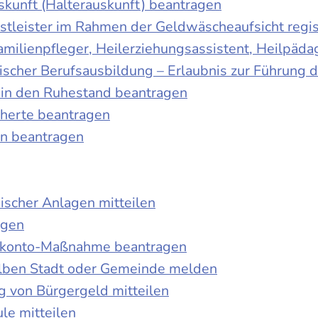
skunft (Halterauskunft) beantragen
nstleister im Rahmen der Geldwäscheaufsicht regis
Familienpfleger, Heilerziehungsassistent, Heilpäd
discher Berufsausbildung – Erlaubnis zur Führung
tt in den Ruhestand beantragen
cherte beantragen
en beantragen
ischer Anlagen mitteilen
agen
kokonto-Maßnahme beantragen
lben Stadt oder Gemeinde melden
 von Bürgergeld mitteilen
le mitteilen