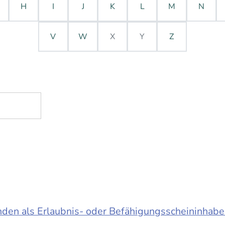
H
I
J
K
L
M
N
V
W
X
Y
Z
en als Erlaubnis- oder Befähigungsscheininhabe