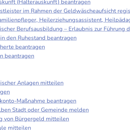
skunft (Halterauskunft) beantragen
nstleister im Rahmen der Geldwäscheaufsicht regis
Familienpfleger, Heilerziehungsassistent, Heilpäd
discher Berufsausbildung – Erlaubnis zur Führung
tt in den Ruhestand beantragen
cherte beantragen
en beantragen
ischer Anlagen mitteilen
agen
kokonto-Maßnahme beantragen
lben Stadt oder Gemeinde melden
 von Bürgergeld mitteilen
le mitteilen