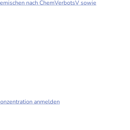
d Gemischen nach ChemVerbotsV sowie
konzentration anmelden