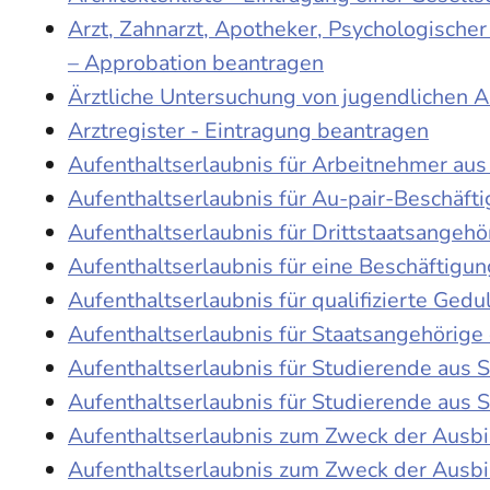
Arzt, Zahnarzt, Apotheker, Psychologische
– Approbation beantragen
Ärztliche Untersuchung von jugendlichen 
Arztregister - Eintragung beantragen
Aufenthaltserlaubnis für Arbeitnehmer aus 
Aufenthaltserlaubnis für Au-pair-Beschäf
Aufenthaltserlaubnis für Drittstaatsangehö
Aufenthaltserlaubnis für eine Beschäftigu
Aufenthaltserlaubnis für qualifizierte Ge
Aufenthaltserlaubnis für Staatsangehörige
Aufenthaltserlaubnis für Studierende aus
Aufenthaltserlaubnis für Studierende aus
Aufenthaltserlaubnis zum Zweck der Ausb
Aufenthaltserlaubnis zum Zweck der Ausbi