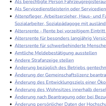
Als berechtigte Person Fahrzeugregisterau
Als Servicedienstleisterin oder Servicedie
Altenpfleger, Arbeitserzieher, Haus- und 
Sozialarbeiter, Sozialpädagoge mit auslän
Altersrente - Rente bei vorzeitigem Eintri
Altersrente für besonders langjährig Versi
Altersrente für schwerbehinderte Mensch
Amtliche Meldebestätigung ausstellen
Andere Strafanzeige stellen
Änderung bezüglich des Betriebs gentechn
Änderung der Gemeinschaftslizenz beantr
Änderung des Entwicklungsziels einer Ö
Änderung des Wohnsitzes innerhalb derse
Änderung nach Beantragung oder bei Bezug
Änderung persönlicher Daten der Hochschu