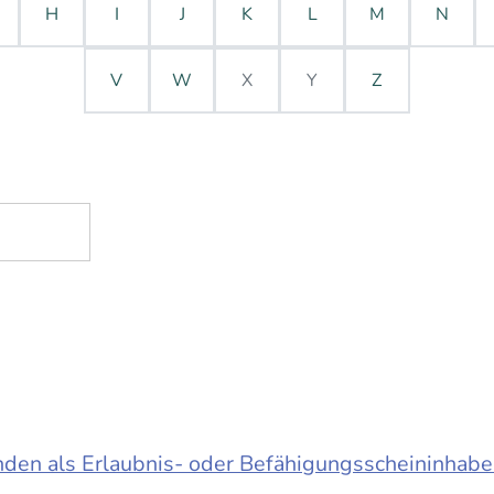
H
I
J
K
L
M
N
V
W
X
Y
Z
en als Erlaubnis- oder Befähigungsscheininhabe