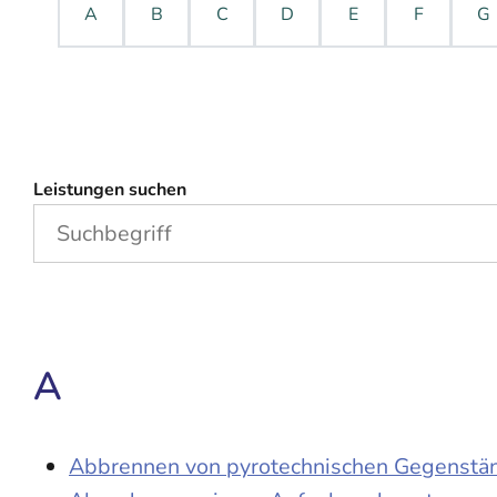
A
B
C
D
E
F
G
Leistungen suchen
A
Abbrennen von pyrotechnischen Gegenständ