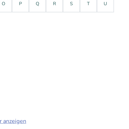
O
P
Q
R
S
T
U
r anzeigen