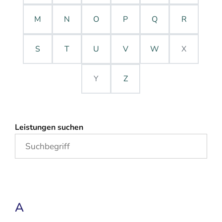
M
N
O
P
Q
R
S
T
U
V
W
X
Y
Z
Leistungen suchen
A