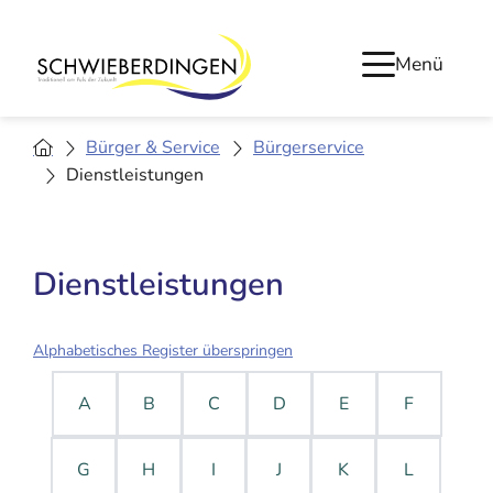
Menü
Bürger & Service
Bürgerservice
Dienstleistungen
Dienstleistungen
Alphabetisches Register überspringen
A
B
C
D
E
F
G
H
I
J
K
L