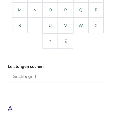
M
N
O
P
Q
R
S
T
U
V
W
X
Y
Z
Leistungen suchen
A