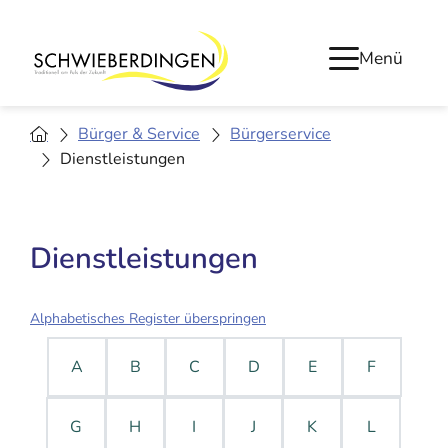
Menü
Bürger & Service
Bürgerservice
Dienstleistungen
Dienstleistungen
Alphabetisches Register überspringen
A
B
C
D
E
F
G
H
I
J
K
L