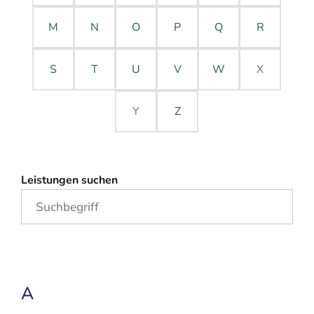
M
N
O
P
Q
R
S
T
U
V
W
X
Y
Z
Leistungen suchen
A