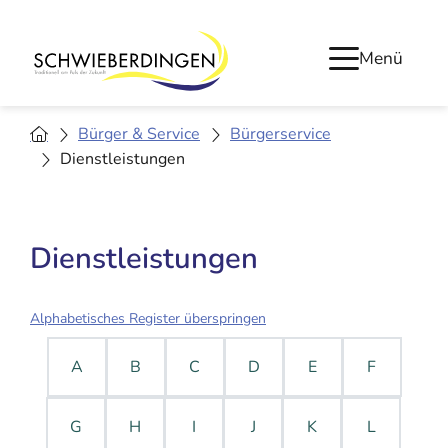
Menü
Bürger & Service
Bürgerservice
Dienstleistungen
Dienstleistungen
Alphabetisches Register überspringen
A
B
C
D
E
F
G
H
I
J
K
L