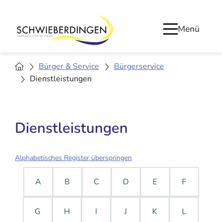
Menü
Bürger & Service
Bürgerservice
Dienstleistungen
Dienstleistungen
Alphabetisches Register überspringen
A
B
C
D
E
F
G
H
I
J
K
L