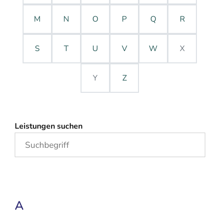
M
N
O
P
Q
R
S
T
U
V
W
X
Y
Z
Leistungen suchen
A