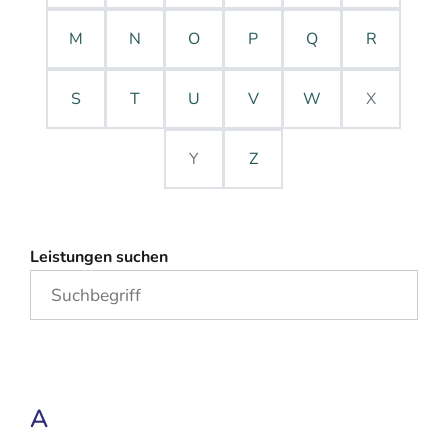
M
N
O
P
Q
R
S
T
U
V
W
X
Y
Z
Leistungen suchen
A