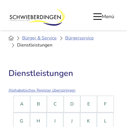
Menü
Bürger & Service
Bürgerservice
Dienstleistungen
Dienstleistungen
Alphabetisches Register überspringen
A
B
C
D
E
F
G
H
I
J
K
L