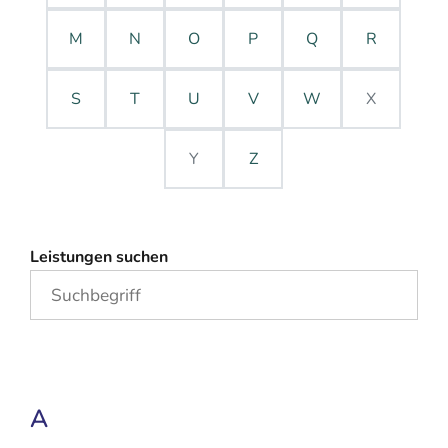
M
N
O
P
Q
R
S
T
U
V
W
X
Y
Z
Leistungen suchen
A