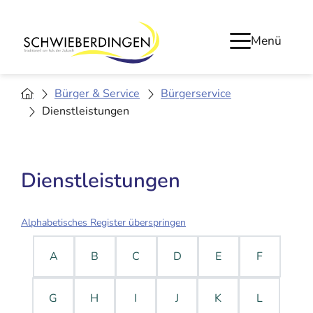
Menü
Bürger & Service
Bürgerservice
Dienstleistungen
Dienstleistungen
Alphabetisches Register überspringen
A
B
C
D
E
F
G
H
I
J
K
L