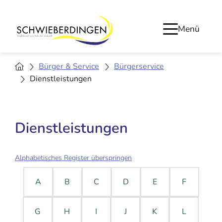
Menü
Bürger & Service
Bürgerservice
Dienstleistungen
Dienstleistungen
Alphabetisches Register überspringen
A
B
C
D
E
F
G
H
I
J
K
L