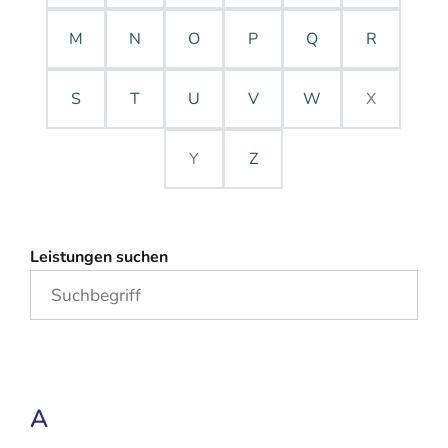
M
N
O
P
Q
R
S
T
U
V
W
X
Y
Z
Leistungen suchen
A