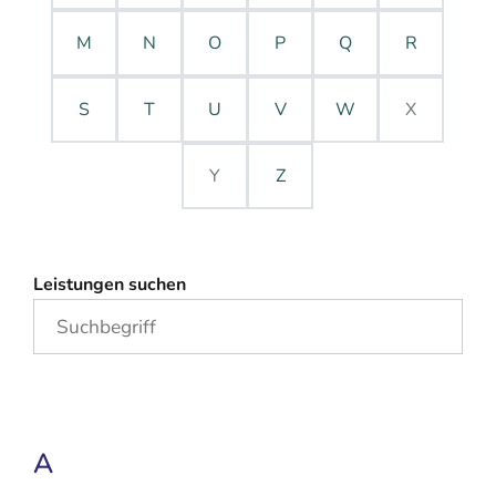
M
N
O
P
Q
R
S
T
U
V
W
X
Y
Z
Leistungen suchen
A