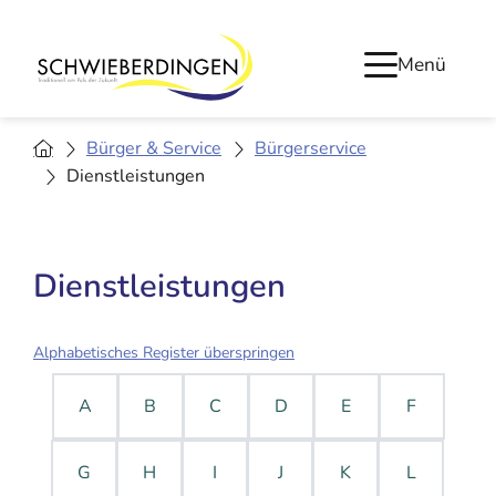
Menü
Bürger & Service
Bürgerservice
Dienstleistungen
Dienstleistungen
Alphabetisches Register überspringen
A
B
C
D
E
F
G
H
I
J
K
L