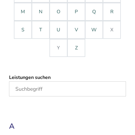
M
N
O
P
Q
R
S
T
U
V
W
X
Y
Z
Leistungen suchen
A