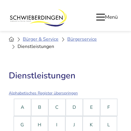
Menü
Bürger & Service
Bürgerservice
Dienstleistungen
Dienstleistungen
Alphabetisches Register überspringen
A
B
C
D
E
F
G
H
I
J
K
L