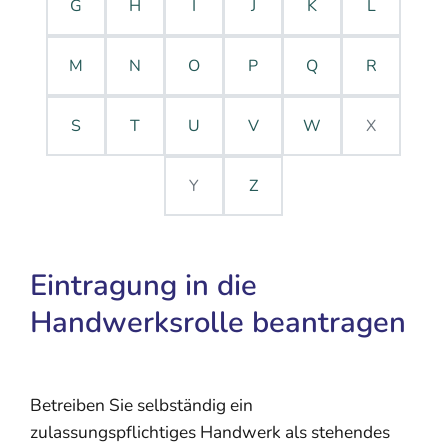
G
H
I
J
K
L
M
N
O
P
Q
R
S
T
U
V
W
X
Y
Z
Eintragung in die
Handwerksrolle beantragen
Betreiben Sie selbständig ein
zulassungspflichtiges Handwerk als stehendes