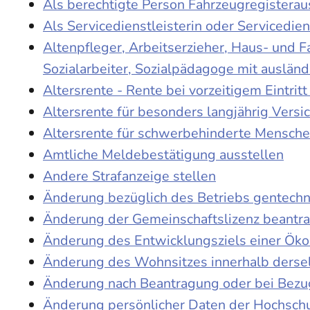
Als berechtigte Person Fahrzeugregisterau
Als Servicedienstleisterin oder Servicedie
Altenpfleger, Arbeitserzieher, Haus- und 
Sozialarbeiter, Sozialpädagoge mit auslän
Altersrente - Rente bei vorzeitigem Eintri
Altersrente für besonders langjährig Versi
Altersrente für schwerbehinderte Mensch
Amtliche Meldebestätigung ausstellen
Andere Strafanzeige stellen
Änderung bezüglich des Betriebs gentechn
Änderung der Gemeinschaftslizenz beantr
Änderung des Entwicklungsziels einer Ö
Änderung des Wohnsitzes innerhalb derse
Änderung nach Beantragung oder bei Bezug
Änderung persönlicher Daten der Hochschu