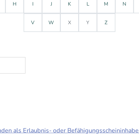
H
I
J
K
L
M
N
V
W
X
Y
Z
en als Erlaubnis- oder Befähigungsscheininhabe