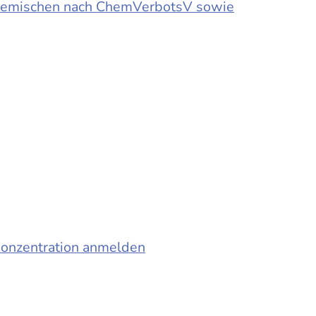
d Gemischen nach ChemVerbotsV sowie
konzentration anmelden