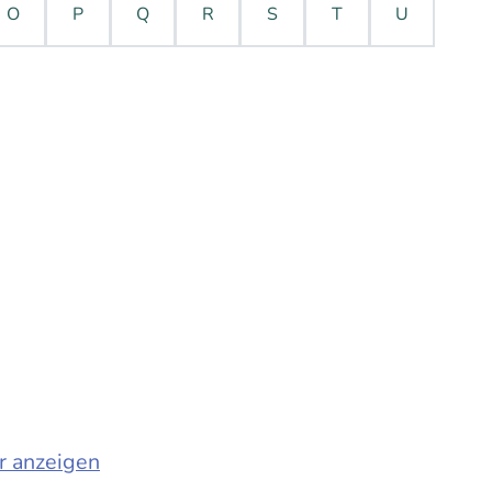
O
P
Q
R
S
T
U
r anzeigen