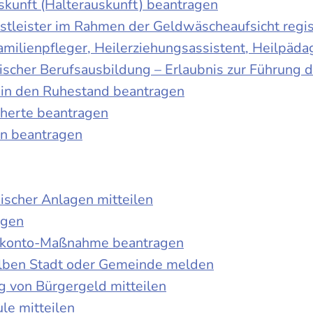
skunft (Halterauskunft) beantragen
nstleister im Rahmen der Geldwäscheaufsicht regis
Familienpfleger, Heilerziehungsassistent, Heilpäd
discher Berufsausbildung – Erlaubnis zur Führung
tt in den Ruhestand beantragen
cherte beantragen
en beantragen
ischer Anlagen mitteilen
agen
kokonto-Maßnahme beantragen
lben Stadt oder Gemeinde melden
 von Bürgergeld mitteilen
le mitteilen