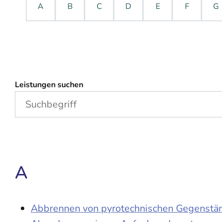
A
B
C
D
E
F
G
Leistungen suchen
A
Abbrennen von pyrotechnischen Gegenständ