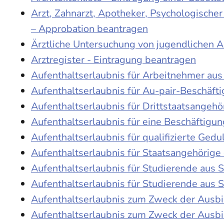
Arzt, Zahnarzt, Apotheker, Psychologische
– Approbation beantragen
Ärztliche Untersuchung von jugendlichen 
Arztregister - Eintragung beantragen
Aufenthaltserlaubnis für Arbeitnehmer aus 
Aufenthaltserlaubnis für Au-pair-Beschäf
Aufenthaltserlaubnis für Drittstaatsangehö
Aufenthaltserlaubnis für eine Beschäftigu
Aufenthaltserlaubnis für qualifizierte Ge
Aufenthaltserlaubnis für Staatsangehörige
Aufenthaltserlaubnis für Studierende aus
Aufenthaltserlaubnis für Studierende aus
Aufenthaltserlaubnis zum Zweck der Ausb
Aufenthaltserlaubnis zum Zweck der Ausbi