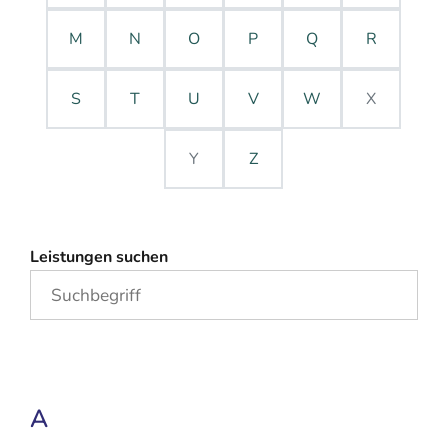
M
N
O
P
Q
R
S
T
U
V
W
X
Y
Z
Leistungen suchen
A