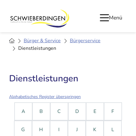
Menü
Bürger & Service
Bürgerservice
Dienstleistungen
Dienstleistungen
Alphabetisches Register überspringen
A
B
C
D
E
F
G
H
I
J
K
L