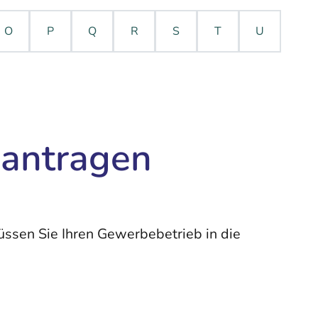
O
P
Q
R
S
T
U
eantragen
ssen Sie Ihren Gewerbebetrieb in die