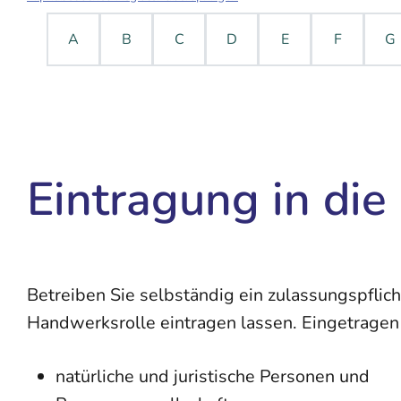
A
B
C
D
E
F
G
Eintragung in di
Betreiben Sie selbständig ein zulassungspfli
Handwerksrolle eintragen lassen.
Eingetrage
natürliche und juristische Personen und