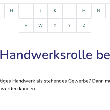
H
I
J
K
L
M
N
V
W
X
Y
Z
e Handwerksrolle b
chtiges Handwerk als stehendes Gewerbe? Dann mü
n werden können