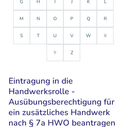
G
H
I
J
K
L
M
N
O
P
Q
R
S
T
U
V
W
X
Y
Z
Eintragung in die
Handwerksrolle -
Ausübungsberechtigung für
ein zusätzliches Handwerk
nach § 7a HWO beantragen