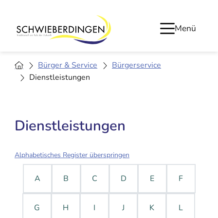
Menü
Bürger & Service
Bürgerservice
Dienstleistungen
Dienstleistungen
Alphabetisches Register überspringen
A
B
C
D
E
F
G
H
I
J
K
L