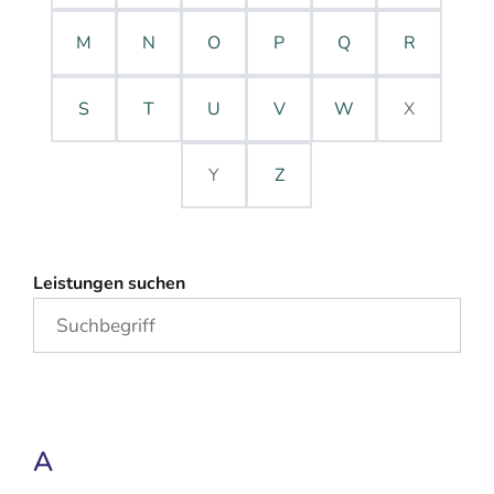
M
N
O
P
Q
R
S
T
U
V
W
X
Y
Z
Leistungen suchen
A