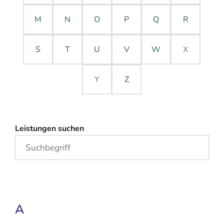
M
N
O
P
Q
R
S
T
U
V
W
X
Y
Z
Leistungen suchen
A