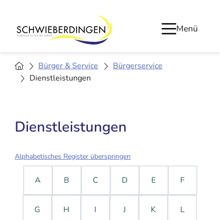
Menü
Bürger & Service
Bürgerservice
Dienstleistungen
Dienstleistungen
Alphabetisches Register überspringen
A
B
C
D
E
F
G
H
I
J
K
L