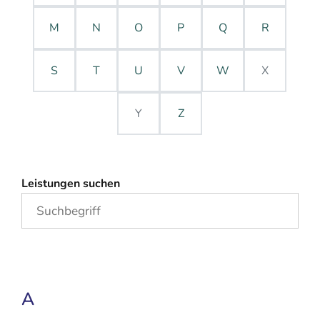
M
N
O
P
Q
R
S
T
U
V
W
X
Y
Z
Leistungen suchen
A