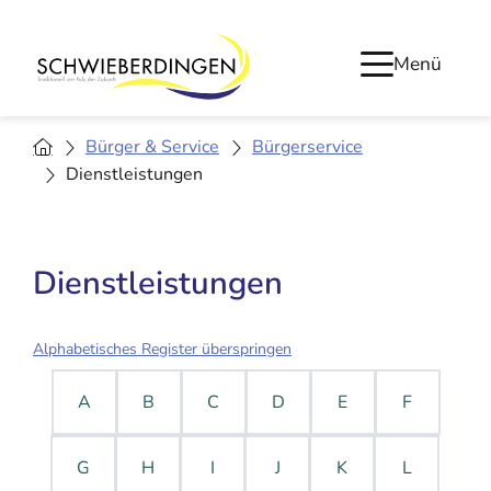
Menü
Bürger & Service
Bürgerservice
Dienstleistungen
Dienstleistungen
Alphabetisches Register überspringen
A
B
C
D
E
F
G
H
I
J
K
L